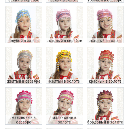
голубой в золоте
розовый в серебре
розовый в золоте
желтый в серебре
желтый в золоте
красный в золоте
малиновый в
малиновый в
серебре
золоте
бордовый в золоте