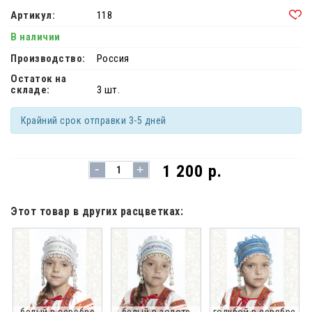
Артикул:
118
В наличии
Производство:
Россия
Остаток на
складе:
3 шт.
Крайний срок отправки 3-5 дней
-
1 200 р.
+
Этот товар в других расцветках:
белый в серебре
белый в золоте
голубой в серебре