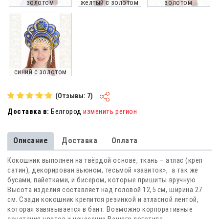
золотом
желтый с золотом
золотом
синий с золотом
(Отзывы: 7)
Доставка в:
Белгород
изменить регион
Описание
Доставка
Оплата
Кокошник выполнен на твёрдой основе, ткань – атлас (креп
сатин), декорирован вьюном, тесьмой «завиток», а так же
бусами, пайетками, и бисером, которые пришиты вручную.
Высота изделия составляет над головой 12,5 см, ширина 27
см. Сзади кокошник крепится резинкой и атласной лентой,
которая завязывается в бант. Возможно корпоративные
сочетания цветов и нанесение Вашего логотипа.