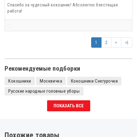
Спасибо за чудесный кокошник! Абсолютно блестящая
работа!
1
2
>
>|
Рекомендуемые подборки
Кокошники
Москвичка
Кокошники Снегурочки
Русские народные головные уборы
Кокошники с камнями
Кокошники царевны
ПОКАЗАТЬ ВСЕ
Кокошники детские
Похожие товары